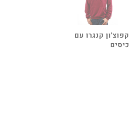
קפוצ'ון קנגרו עם
טי שירט V
כיסים
לגברים
קפוצ'ון עם רוכסן
טי שירט ארוכה