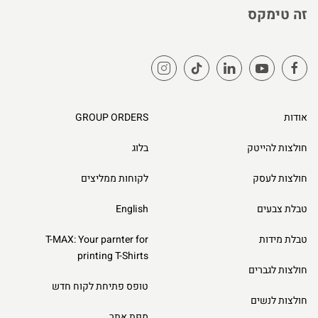
זה טימקס
אודות
GROUP ORDERS
חולצות להייטק
בלוג
חולצות לעסק
לקוחות ממליצים
טבלת צבעים
English
טבלת מידות
T-MAX: Your parnter for
printing T-Shirts
חולצות לגברים
טופס פתיחת לקוח חדש
חולצות לנשים
מפת אתר